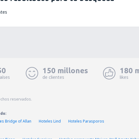
ntes
50
150 millones
180 m
aíses
de clientes
likes
echos reservados.
ado:
es Bridge of Allan
Hoteles Lind
Hoteles Parasporos