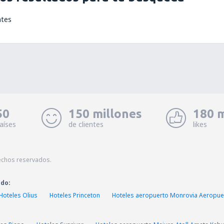
ntes
50
150 millones
180 m
aíses
de clientes
likes
echos reservados.
ado:
Hoteles Olius
Hoteles Princeton
Hoteles aeropuerto Monrovia Aeropue