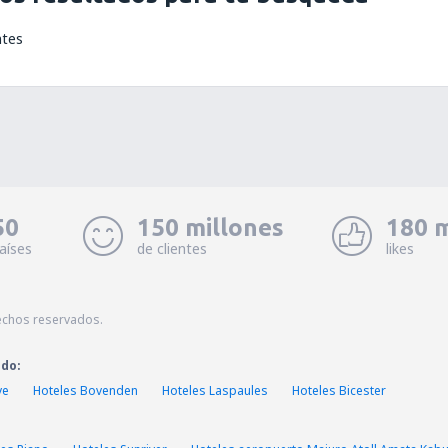
ntes
50
150 millones
180 m
aíses
de clientes
likes
echos reservados.
ado:
ye
Hoteles Bovenden
Hoteles Laspaules
Hoteles Bicester