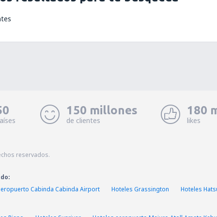
ntes
50
150 millones
180 m
aíses
de clientes
likes
echos reservados.
ado:
aeropuerto Cabinda Cabinda Airport
Hoteles Grassington
Hoteles Hats