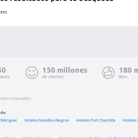
ntes
50
150 millones
180 m
aíses
de clientes
likes
echos reservados.
ado:
 Mérignac
Hoteles Nazelles-Negron
Hoteles Port Charlotte
Hoteles 