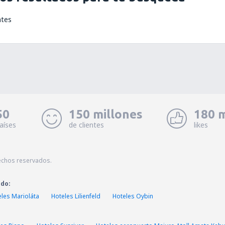
ntes
50
150 millones
180 m
aíses
de clientes
likes
echos reservados.
ado:
les Marioláta
Hoteles Lilienfeld
Hoteles Oybin