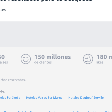
ntes
50
150 millones
180 m
aíses
de clientes
likes
echos reservados.
ado:
eles Parákoila
Hoteles Vaires Sur Marne
Hoteles Daubeuf-Serville