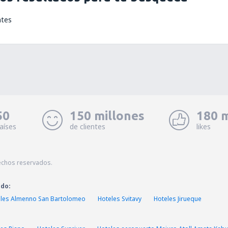
ntes
50
150 millones
180 m
aíses
de clientes
likes
echos reservados.
ado:
les Almenno San Bartolomeo
Hoteles Svitavy
Hoteles Jirueque