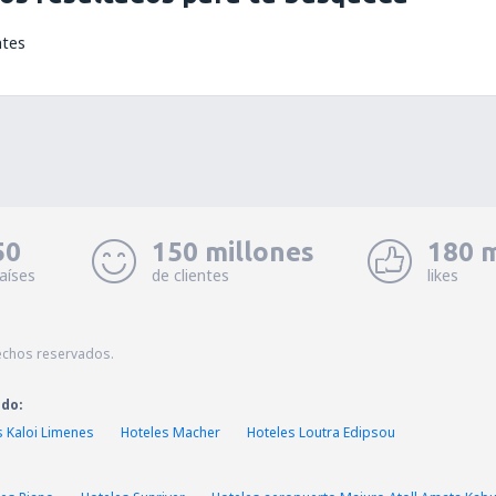
ntes
50
150 millones
180 m
aíses
de clientes
likes
echos reservados.
ado:
s Kaloi Limenes
Hoteles Macher
Hoteles Loutra Edipsou