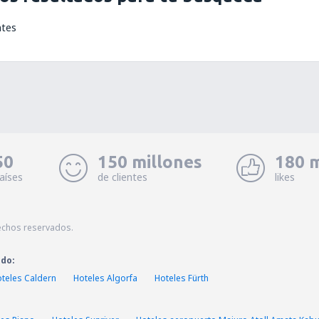
ntes
50
150 millones
180 m
aíses
de clientes
likes
echos reservados.
ado:
teles Caldern
Hoteles Algorfa
Hoteles Fürth