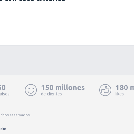
50
150 millones
180 m
aíses
de clientes
likes
echos reservados.
ado: