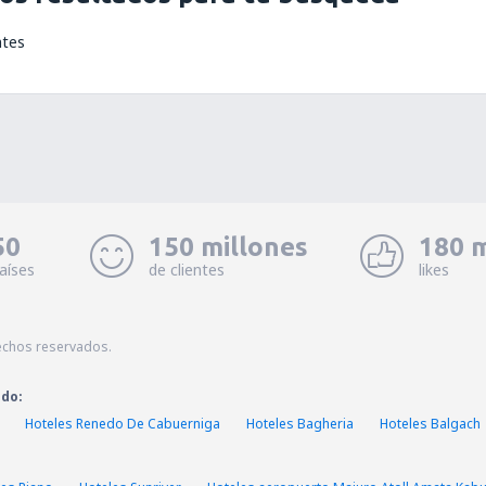
ntes
50
150 millones
180 m
aíses
de clientes
likes
echos reservados.
ado:
Hoteles Renedo De Cabuerniga
Hoteles Bagheria
Hoteles Balgach