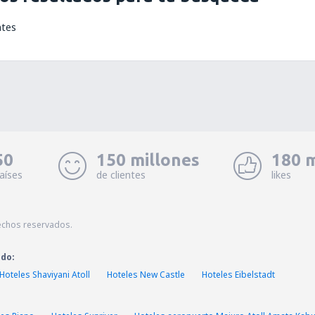
ntes
50
150 millones
180 m
aíses
de clientes
likes
echos reservados.
ado:
Hoteles Shaviyani Atoll
Hoteles New Castle
Hoteles Eibelstadt