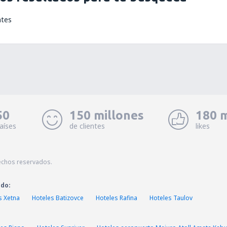
ntes
50
150 millones
180 m
aíses
de clientes
likes
echos reservados.
ado:
s Xetna
Hoteles Batizovce
Hoteles Rafina
Hoteles Taulov