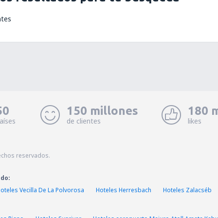
ntes
50
150 millones
180 m
aíses
de clientes
likes
echos reservados.
ado:
oteles Vecilla De La Polvorosa
Hoteles Herresbach
Hoteles Zalacséb