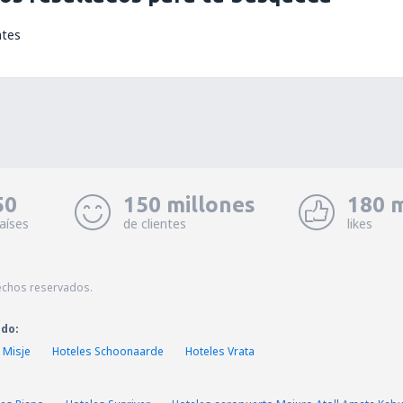
ntes
50
150 millones
180 m
aíses
de clientes
likes
echos reservados.
ado:
 Misje
Hoteles Schoonaarde
Hoteles Vrata