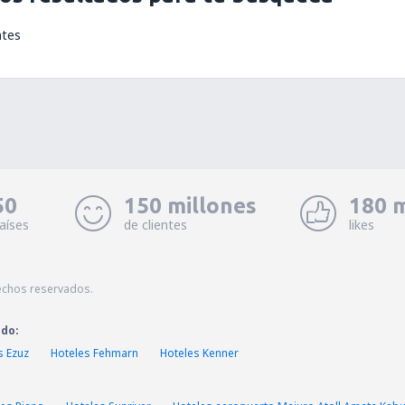
ntes
50
150 millones
180 m
aíses
de clientes
likes
echos reservados.
ado:
s Ezuz
Hoteles Fehmarn
Hoteles Kenner