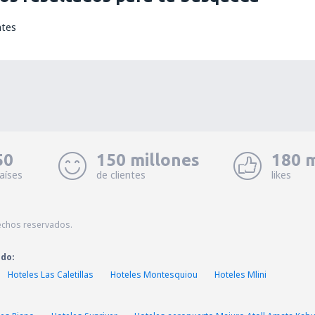
ntes
50
150 millones
180 m
aíses
de clientes
likes
echos reservados.
ado:
Hoteles Las Caletillas
Hoteles Montesquiou
Hoteles Mlini