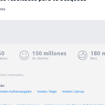
ntes
50
150 millones
180 m
aíses
de clientes
likes
echos reservados.
ado:
Hoteles Kothamangalam
Hoteles Telgte
Hoteles Cabrojo