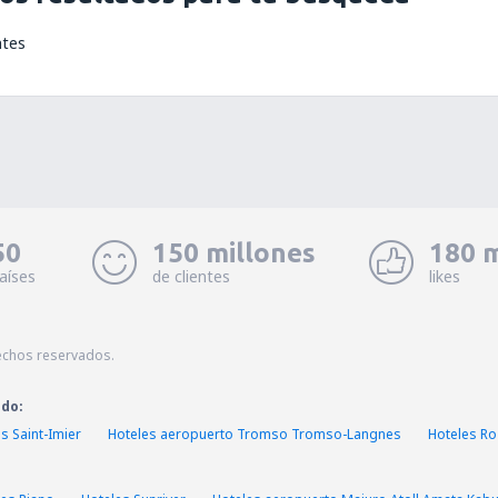
ntes
50
150 millones
180 m
aíses
de clientes
likes
echos reservados.
ado:
s Saint-Imier
Hoteles aeropuerto Tromso Tromso-Langnes
Hoteles Ro