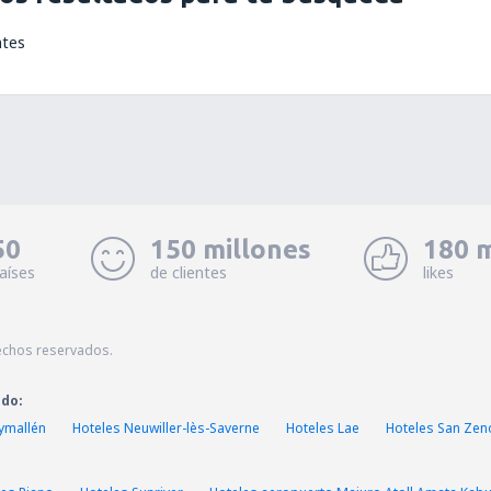
ntes
50
150 millones
180 m
aíses
de clientes
likes
echos reservados.
ado:
aymallén
Hoteles Neuwiller-lès-Saverne
Hoteles Lae
Hoteles San Zen