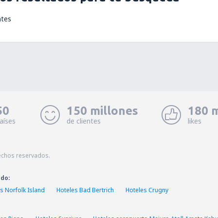
ntes
50
150 millones
180 m
aíses
de clientes
likes
echos reservados.
ado:
s Norfolk Island
Hoteles Bad Bertrich
Hoteles Crugny