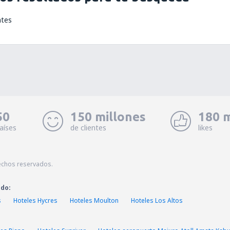
ntes
50
150 millones
180 m
aíses
de clientes
likes
echos reservados.
ado:
s
Hoteles Hycres
Hoteles Moulton
Hoteles Los Altos