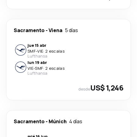
Sacramento
-
Viena
5 días
jue 15 abr
SMF
-
VIE
·
2 escalas
Lufthansa
lun 19 abr
VIE
-
SMF
·
2 escalas
Lufthansa
US$ 1,246
desde
Sacramento
-
Múnich
4 días
mié 16 jun