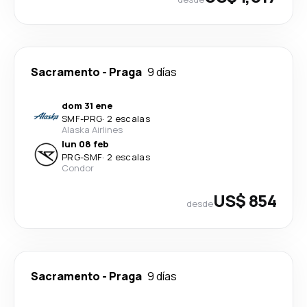
Sacramento
-
Praga
9 días
dom 31 ene
SMF
-
PRG
·
2 escalas
Alaska Airlines
lun 08 feb
PRG
-
SMF
·
2 escalas
Condor
US$ 854
desde
Sacramento
-
Praga
9 días