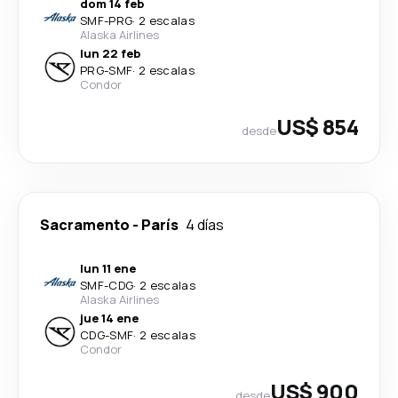
dom 14 feb
SMF
-
PRG
·
2 escalas
Alaska Airlines
lun 22 feb
PRG
-
SMF
·
2 escalas
Condor
US$ 854
desde
Sacramento
-
París
4 días
lun 11 ene
SMF
-
CDG
·
2 escalas
Alaska Airlines
jue 14 ene
CDG
-
SMF
·
2 escalas
Condor
US$ 900
desde