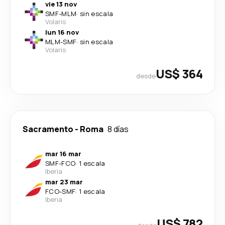
vie 13 nov
SMF
-
MLM
·
sin escala
Volaris
lun 16 nov
MLM
-
SMF
·
sin escala
Volaris
US$ 364
desde
Sacramento
-
Roma
8 días
mar 16 mar
SMF
-
FCO
·
1 escala
Iberia
mar 23 mar
FCO
-
SMF
·
1 escala
Iberia
US$ 782