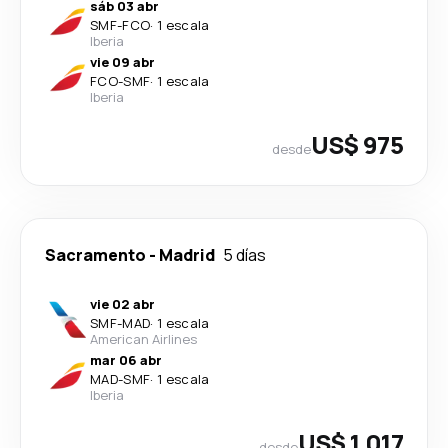
sáb 03 abr
SMF
-
FCO
·
1 escala
Iberia
vie 09 abr
FCO
-
SMF
·
1 escala
Iberia
US$ 975
desde
Sacramento
-
Madrid
5 días
vie 02 abr
SMF
-
MAD
·
1 escala
American Airlines
mar 06 abr
MAD
-
SMF
·
1 escala
Iberia
US$ 1,017
desde