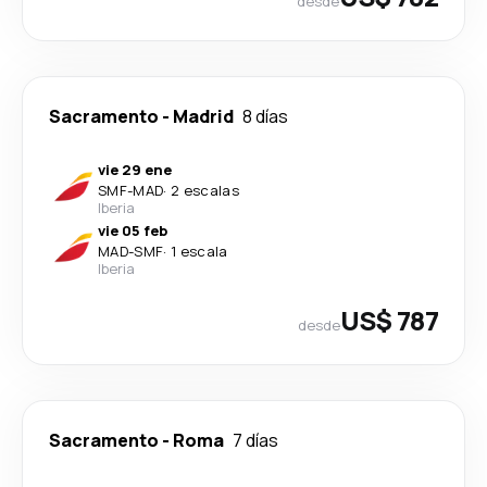
desde
Sacramento
-
Madrid
8 días
vie 29 ene
SMF
-
MAD
·
2 escalas
Iberia
vie 05 feb
MAD
-
SMF
·
1 escala
Iberia
US$ 787
desde
Sacramento
-
Roma
7 días