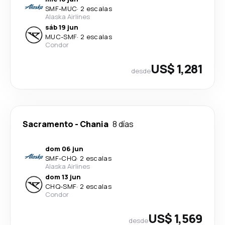
SMF
-
MUC
·
2 escalas
Alaska Airlines
sáb 19 jun
MUC
-
SMF
·
2 escalas
Condor
US$ 1,281
desde
Sacramento
-
Chania
8 días
dom 06 jun
SMF
-
CHQ
·
2 escalas
Alaska Airlines
dom 13 jun
CHQ
-
SMF
·
2 escalas
Condor
US$ 1,569
desde