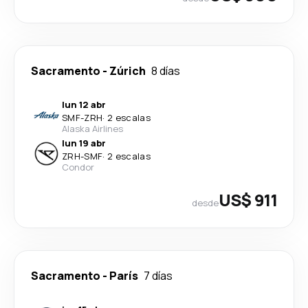
Sacramento
-
Zúrich
8 días
lun 12 abr
SMF
-
ZRH
·
2 escalas
Alaska Airlines
lun 19 abr
ZRH
-
SMF
·
2 escalas
Condor
US$ 911
desde
Sacramento
-
París
7 días