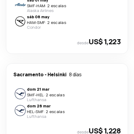
sáb 01 may
SMF
-
HAM
·
2 escalas
Alaska Airlines
sáb 08 may
HAM
-
SMF
·
2 escalas
Condor
US$ 1,223
desde
Sacramento
-
Helsinki
8 días
dom 21 mar
SMF
-
HEL
·
2 escalas
Lufthansa
dom 28 mar
HEL
-
SMF
·
2 escalas
Lufthansa
US$ 1,228
desde