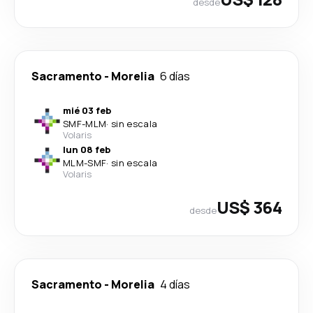
desde
Sacramento
-
Morelia
6 días
mié 03 feb
SMF
-
MLM
·
sin escala
Volaris
lun 08 feb
MLM
-
SMF
·
sin escala
Volaris
US$ 364
desde
Sacramento
-
Morelia
4 días