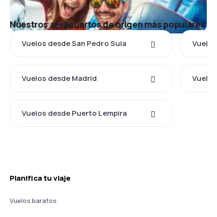
Nuestros aeropuertos de origen más populares
Vuelos desde San Pedro Sula
Vuelo
Vuelos desde Madrid
Vuelos
Vuelos desde Puerto Lempira
Planifica tu viaje
Vuelos baratos