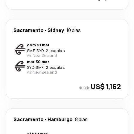
Sacramento
-
Sídney
10 días
dom 21 mar
SMF
-
SYD
·
2 escalas
Air New Zealand
mar 30 mar
SYD
-
SMF
·
2 escalas
Air New Zealand
US$ 1,162
desde
Sacramento
-
Hamburgo
8 días