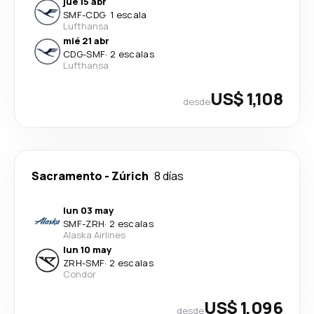
jue 15 abr
SMF
-
CDG
·
1 escala
Lufthansa
mié 21 abr
CDG
-
SMF
·
2 escalas
Lufthansa
US$ 1,108
desde
Sacramento
-
Zúrich
8 días
lun 03 may
SMF
-
ZRH
·
2 escalas
Alaska Airlines
lun 10 may
ZRH
-
SMF
·
2 escalas
Condor
US$ 1,096
desde