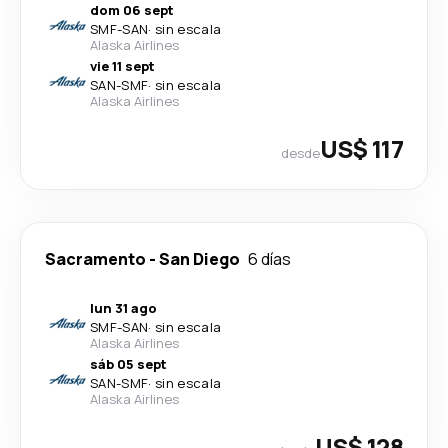
dom 06 sept
SMF
-
SAN
·
sin escala
Alaska Airlines
vie 11 sept
SAN
-
SMF
·
sin escala
Alaska Airlines
US$ 117
desde
Sacramento
-
San Diego
6 días
lun 31 ago
SMF
-
SAN
·
sin escala
Alaska Airlines
sáb 05 sept
SAN
-
SMF
·
sin escala
Alaska Airlines
US$ 128