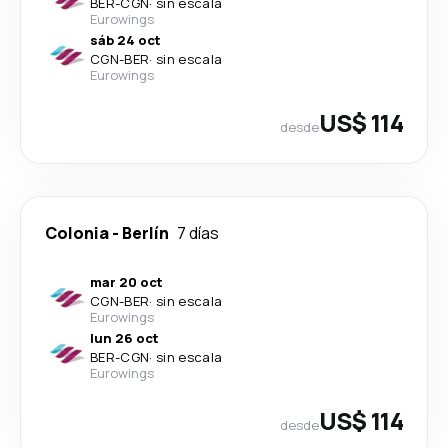
BER
-
CGN
·
sin escala
Eurowings
sáb 24 oct
CGN
-
BER
·
sin escala
Eurowings
US$ 114
desde
Colonia
-
Berlín
7 días
mar 20 oct
CGN
-
BER
·
sin escala
Eurowings
lun 26 oct
BER
-
CGN
·
sin escala
Eurowings
US$ 114
desde