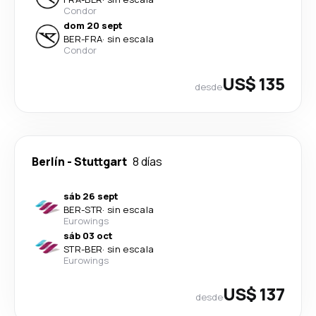
Condor
dom 20 sept
BER
-
FRA
·
sin escala
Condor
US$ 135
desde
Berlín
-
Stuttgart
8 días
sáb 26 sept
BER
-
STR
·
sin escala
Eurowings
sáb 03 oct
STR
-
BER
·
sin escala
Eurowings
US$ 137
desde