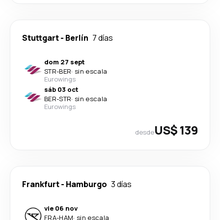
Stuttgart
-
Berlín
7 días
dom 27 sept
STR
-
BER
·
sin escala
Eurowings
sáb 03 oct
BER
-
STR
·
sin escala
Eurowings
US$ 139
desde
Frankfurt
-
Hamburgo
3 días
vie 06 nov
FRA
-
HAM
·
sin escala