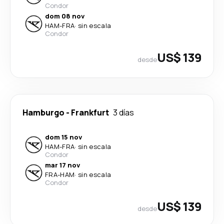
Condor
dom 08 nov
HAM
-
FRA
·
sin escala
Condor
US$ 139
desde
Hamburgo
-
Frankfurt
3 días
dom 15 nov
HAM
-
FRA
·
sin escala
Condor
mar 17 nov
FRA
-
HAM
·
sin escala
Condor
US$ 139
desde