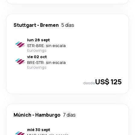
Stuttgart
-
Bremen
5 días
lun 28 sept
STR
-
BRE
·
sin escala
Eurowings
vie 02 oct
BRE
-
STR
·
sin escala
Eurowings
US$ 125
desde
Múnich
-
Hamburgo
7 días
mié 30 sept