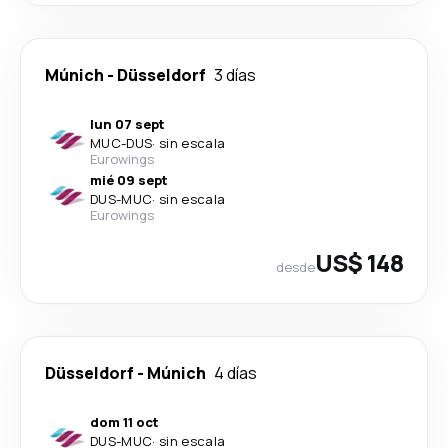
Múnich
-
Düsseldorf
3 días
lun 07 sept
MUC
-
DUS
·
sin escala
Eurowings
mié 09 sept
DUS
-
MUC
·
sin escala
Eurowings
US$ 148
desde
Düsseldorf
-
Múnich
4 días
dom 11 oct
DUS
-
MUC
·
sin escala