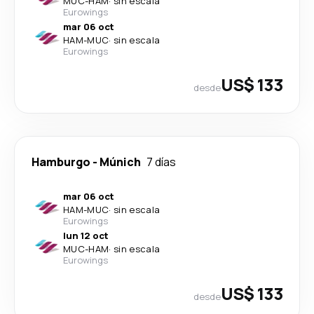
MUC
-
HAM
·
sin escala
Eurowings
mar 06 oct
HAM
-
MUC
·
sin escala
Eurowings
US$ 133
desde
Hamburgo
-
Múnich
7 días
mar 06 oct
HAM
-
MUC
·
sin escala
Eurowings
lun 12 oct
MUC
-
HAM
·
sin escala
Eurowings
US$ 133
desde