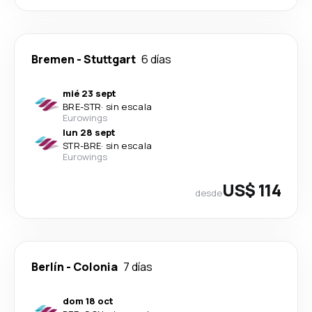
Bremen
-
Stuttgart
6 días
mié 23 sept
BRE
-
STR
·
sin escala
Eurowings
lun 28 sept
STR
-
BRE
·
sin escala
Eurowings
US$ 114
desde
Berlín
-
Colonia
7 días
dom 18 oct