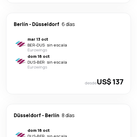
Berlín
-
Düsseldorf
6 días
mar 13 oct
BER
-
DUS
·
sin escala
Eurowings
dom 18 oct
DUS
-
BER
·
sin escala
Eurowings
US$ 137
desde
Düsseldorf
-
Berlín
8 días
dom 18 oct
DUS
-
BER
·
sin escala