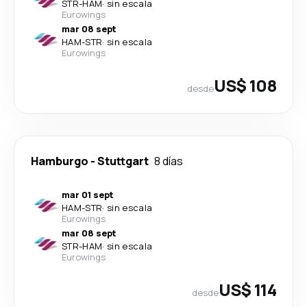
STR
-
HAM
·
sin escala
Eurowings
mar 08 sept
HAM
-
STR
·
sin escala
Eurowings
US$ 108
desde
Hamburgo
-
Stuttgart
8 días
mar 01 sept
HAM
-
STR
·
sin escala
Eurowings
mar 08 sept
STR
-
HAM
·
sin escala
Eurowings
US$ 114
desde