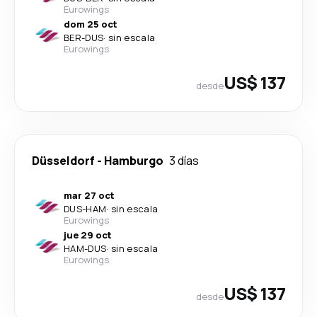
Eurowings
dom 25 oct
BER
-
DUS
·
sin escala
Eurowings
US$ 137
desde
Düsseldorf
-
Hamburgo
3 días
mar 27 oct
DUS
-
HAM
·
sin escala
Eurowings
jue 29 oct
HAM
-
DUS
·
sin escala
Eurowings
US$ 137
desde