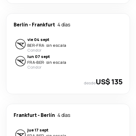
Berlín
-
Frankfurt
4 días
vie 04 sept
BER
-
FRA
·
sin escala
Condor
lun 07 sept
FRA
-
BER
·
sin escala
Condor
US$ 135
desde
Frankfurt
-
Berlín
4 días
jue 17 sept
FRA
-
BER
·
sin escala