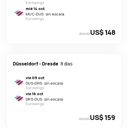
Eurowings
mié 14 oct
MUC
-
DUS
·
sin escala
Eurowings
US$ 148
desde
Düsseldorf
-
Dresde
8 días
vie 09 oct
DUS
-
DRS
·
sin escala
Eurowings
vie 16 oct
DRS
-
DUS
·
sin escala
Eurowings
US$ 159
desde