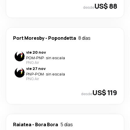
US$ 88
desde
Port Moresby
-
Popondetta
8 días
vie 20 nov
POM
-
PNP
·
sin escala
PNG Air
vie 27 nov
PNP
-
POM
·
sin escala
PNG Air
US$ 119
desde
Raiatea
-
Bora Bora
5 días