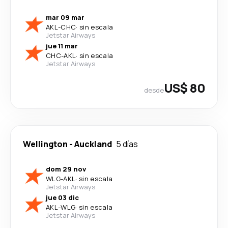
mar 09 mar
AKL
-
CHC
·
sin escala
Jetstar Airways
jue 11 mar
CHC
-
AKL
·
sin escala
Jetstar Airways
US$ 80
desde
Wellington
-
Auckland
5 días
dom 29 nov
WLG
-
AKL
·
sin escala
Jetstar Airways
jue 03 dic
AKL
-
WLG
·
sin escala
Jetstar Airways