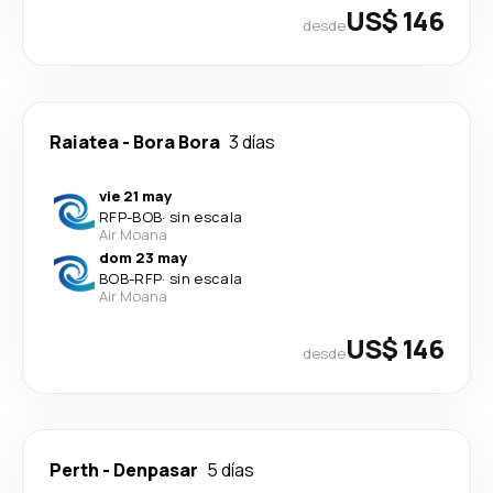
US$ 146
desde
Raiatea
-
Bora Bora
3 días
vie 21 may
RFP
-
BOB
·
sin escala
Air Moana
dom 23 may
BOB
-
RFP
·
sin escala
Air Moana
US$ 146
desde
Perth
-
Denpasar
5 días