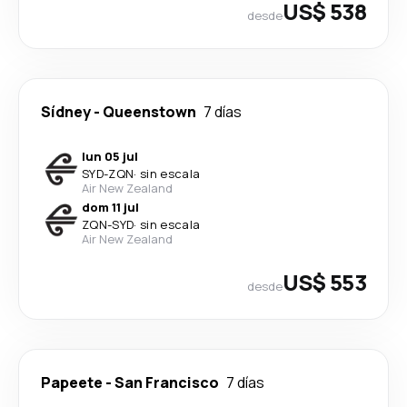
US$ 538
desde
Sídney
-
Queenstown
7 días
lun 05 jul
SYD
-
ZQN
·
sin escala
Air New Zealand
dom 11 jul
ZQN
-
SYD
·
sin escala
Air New Zealand
US$ 553
desde
Papeete
-
San Francisco
7 días