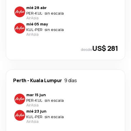
mié 28 abr
PER
-
KUL
·
sin escala
AirAsia
mié 05 may
KUL
-
PER
·
sin escala
AirAsia
US$ 281
desde
Perth
-
Kuala Lumpur
9 días
mar 15 jun
PER
-
KUL
·
sin escala
AirAsia
mié 23 jun
KUL
-
PER
·
sin escala
AirAsia