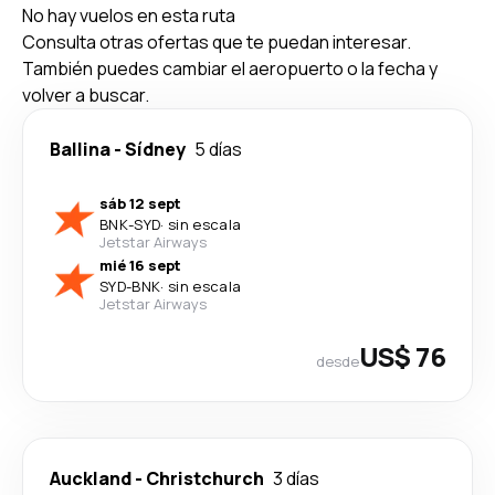
No hay vuelos en esta ruta
Consulta otras ofertas que te puedan interesar.
También puedes cambiar el aeropuerto o la fecha y
volver a buscar.
Ballina
-
Sídney
5 días
sáb 12 sept
BNK
-
SYD
·
sin escala
Jetstar Airways
mié 16 sept
SYD
-
BNK
·
sin escala
Jetstar Airways
US$ 76
desde
Auckland
-
Christchurch
3 días