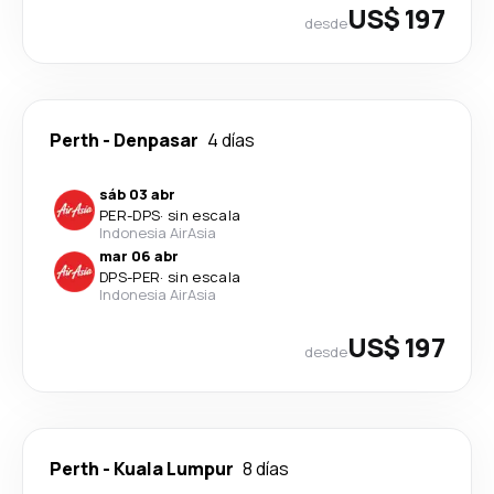
US$ 197
desde
Perth
-
Denpasar
4 días
sáb 03 abr
PER
-
DPS
·
sin escala
Indonesia AirAsia
mar 06 abr
DPS
-
PER
·
sin escala
Indonesia AirAsia
US$ 197
desde
Perth
-
Kuala Lumpur
8 días