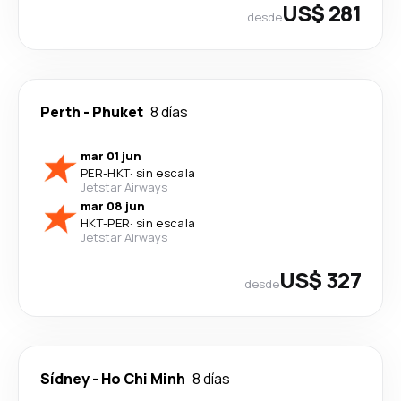
US$ 281
desde
Perth
-
Phuket
8 días
mar 01 jun
PER
-
HKT
·
sin escala
Jetstar Airways
mar 08 jun
HKT
-
PER
·
sin escala
Jetstar Airways
US$ 327
desde
Sídney
-
Ho Chi Minh
8 días