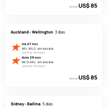
US$ 85
desde
Auckland
-
Wellington
3 días
vie 27 nov
AKL
-
WLG
·
sin escala
Jetstar Airways
dom 29 nov
WLG
-
AKL
·
sin escala
Jetstar Airways
US$ 85
desde
Sídney
-
Ballina
5 días