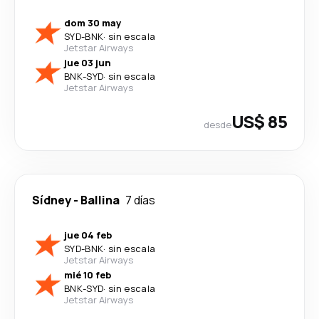
dom 30 may
SYD
-
BNK
·
sin escala
Jetstar Airways
jue 03 jun
BNK
-
SYD
·
sin escala
Jetstar Airways
US$ 85
desde
Sídney
-
Ballina
7 días
jue 04 feb
SYD
-
BNK
·
sin escala
Jetstar Airways
mié 10 feb
BNK
-
SYD
·
sin escala
Jetstar Airways