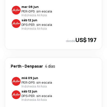
mar 08 jun
PER
-
DPS
·
sin escala
Indonesia AirAsia
sáb 12 jun
DPS
-
PER
·
sin escala
Indonesia AirAsia
US$ 197
desde
Perth
-
Denpasar
4 días
mié 09 jun
PER
-
DPS
·
sin escala
Indonesia AirAsia
sáb 12 jun
DPS
-
PER
·
sin escala
Indonesia AirAsia