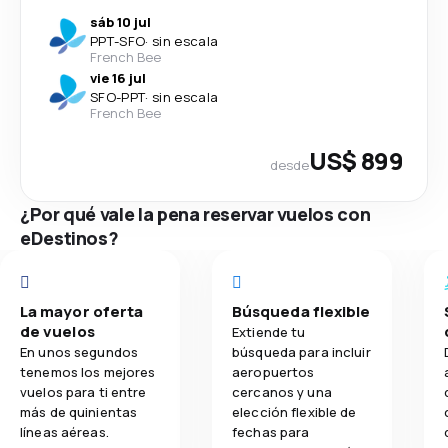
sáb 10 jul
PPT
-
SFO
·
sin escala
French Bee
vie 16 jul
SFO
-
PPT
·
sin escala
French Bee
US$ 899
desde
¿Por qué vale la pena reservar vuelos con
eDestinos?
La mayor oferta
Búsqueda flexible
de vuelos
Extiende tu
En unos segundos
búsqueda para incluir
tenemos los mejores
aeropuertos
vuelos para ti entre
cercanos y una
más de quinientas
elección flexible de
líneas aéreas.
fechas para