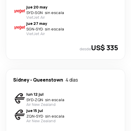
jue 20 may
SYD
-
SGN
·
sin escala
VietJet Air
jue 27 may
SGN
-
SYD
·
sin escala
VietJet Air
US$ 335
desde
Sídney
-
Queenstown
4 días
lun 12 jul
SYD
-
ZQN
·
sin escala
Air New Zealand
jue 15 jul
ZQN
-
SYD
·
sin escala
Air New Zealand