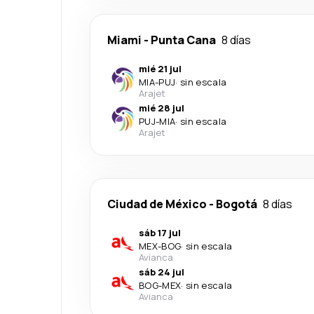
Miami
-
Punta Cana
8 días
mié 21 jul
MIA
-
PUJ
·
sin escala
Arajet
mié 28 jul
PUJ
-
MIA
·
sin escala
Arajet
Ciudad de México
-
Bogotá
8 días
sáb 17 jul
MEX
-
BOG
·
sin escala
Avianca
sáb 24 jul
BOG
-
MEX
·
sin escala
Avianca