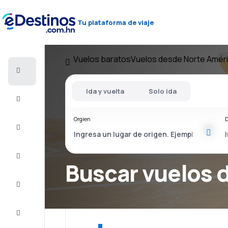
Tu plataforma de viaje
Vuelos baratos
Vuelos desde Norte Amér
Vuelos
baratos
Ida y vuelta
Solo ida
Alojamientos
Orgien
D
Ofertas
Completa
el viaje
Buscar vuelos 
Inspiración
y consejos
Atención
al cliente