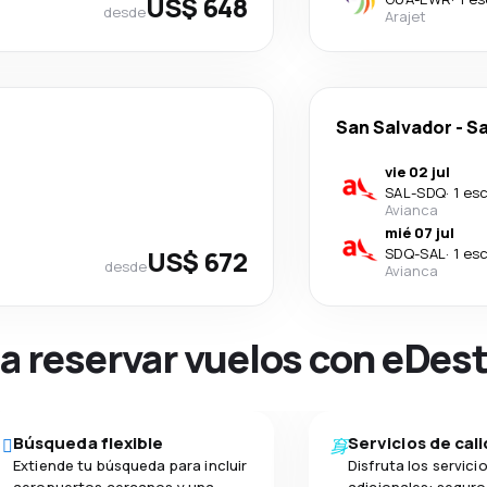
US$ 648
desde
Arajet
San Salvador
-
S
vie 02 jul
SAL
-
SDQ
·
1 es
Avianca
mié 07 jul
US$ 672
SDQ
-
SAL
·
1 es
desde
Avianca
na reservar vuelos con eDes
Búsqueda flexible
Servicios de cal
Extiende tu búsqueda para incluir
Disfruta los servici