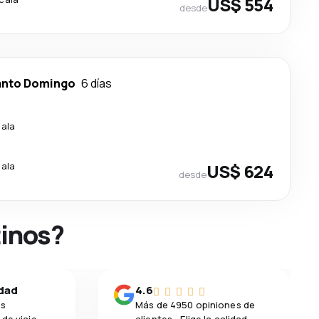
US$ 554
desde
anto Domingo
6 días
cala
cala
US$ 624
desde
tinos?
idad
4.6
os
Más de 4950 opiniones de