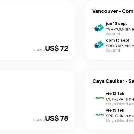
Vancouver
-
Com
jue 10 sept
YVR
-
YQQ
·
sin 
Westjet
dom 13 sept
US$ 72
YQQ
-
YVR
·
sin 
desde
Westjet
Caye Caulker
-
Sa
vie 12 feb
CUK
-
SPR
·
sin 
Maya Island Air
vie 19 feb
US$ 78
SPR
-
CUK
·
sin 
desde
Maya Island Air