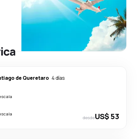
ica
tiago de Queretaro
4 días
escala
escala
US$ 53
desde