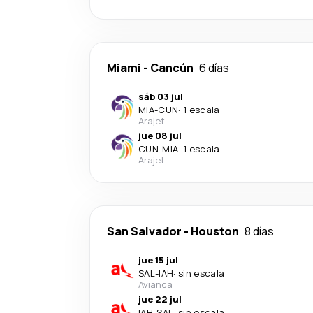
Miami
-
Cancún
6 días
sáb 03 jul
MIA
-
CUN
·
1 escala
Arajet
jue 08 jul
CUN
-
MIA
·
1 escala
Arajet
San Salvador
-
Houston
8 días
jue 15 jul
SAL
-
IAH
·
sin escala
Avianca
jue 22 jul
IAH
-
SAL
·
sin escala