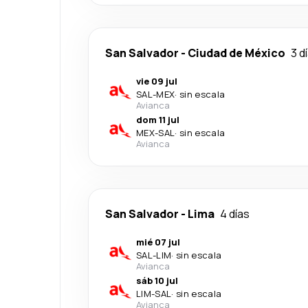
San Salvador
-
Ciudad de México
3 d
vie 09 jul
SAL
-
MEX
·
sin escala
Avianca
dom 11 jul
MEX
-
SAL
·
sin escala
Avianca
San Salvador
-
Lima
4 días
mié 07 jul
SAL
-
LIM
·
sin escala
Avianca
sáb 10 jul
LIM
-
SAL
·
sin escala
Avianca