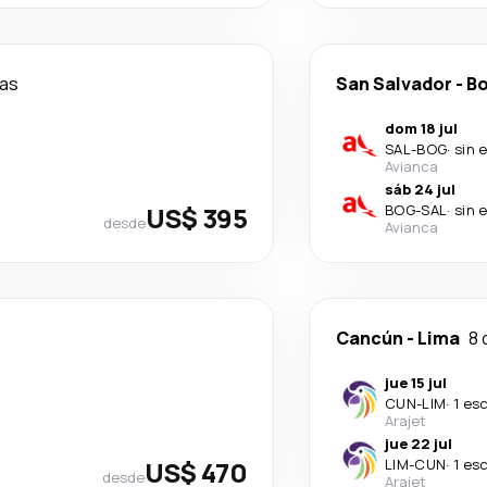
ías
San Salvador
-
B
dom 18 jul
SAL
-
BOG
·
sin 
Avianca
sáb 24 jul
US$ 395
BOG
-
SAL
·
sin 
desde
Avianca
Cancún
-
Lima
8 
jue 15 jul
CUN
-
LIM
·
1 es
Arajet
jue 22 jul
US$ 470
LIM
-
CUN
·
1 es
desde
Arajet