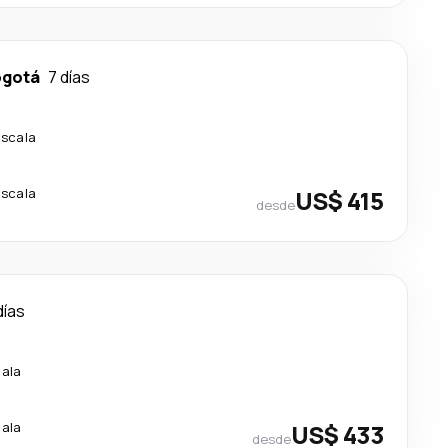
ogotá
7 días
escala
escala
US$ 415
desde
días
cala
cala
US$ 433
desde