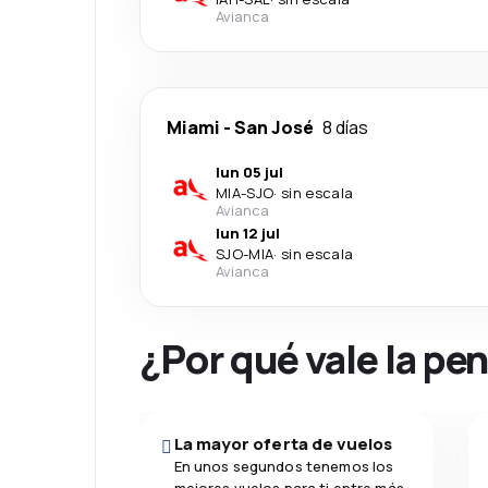
Avianca
Miami
-
San José
8 días
lun 05 jul
MIA
-
SJO
·
sin escala
Avianca
lun 12 jul
SJO
-
MIA
·
sin escala
Avianca
¿Por qué vale la pe
La mayor oferta de vuelos
En unos segundos tenemos los