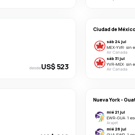
Ciudad de Méxic
sáb 24 jul
MEX
-
YVR
·
sin 
Air Canada
sáb 31 jul
US$ 523
YVR
-
MEX
·
sin 
desde
Air Canada
Nueva York
-
Guat
mié 21 jul
EWR
-
GUA
·
1 e
Arajet
mié 28 jul
GUA
-
EWR
·
1 e