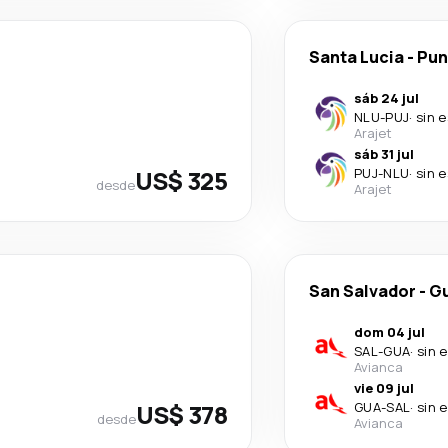
Santa Lucia
-
Pun
sáb 24 jul
NLU
-
PUJ
·
sin 
Arajet
sáb 31 jul
US$ 325
PUJ
-
NLU
·
sin 
desde
Arajet
San Salvador
-
Gu
dom 04 jul
SAL
-
GUA
·
sin 
Avianca
vie 09 jul
US$ 378
GUA
-
SAL
·
sin 
desde
Avianca