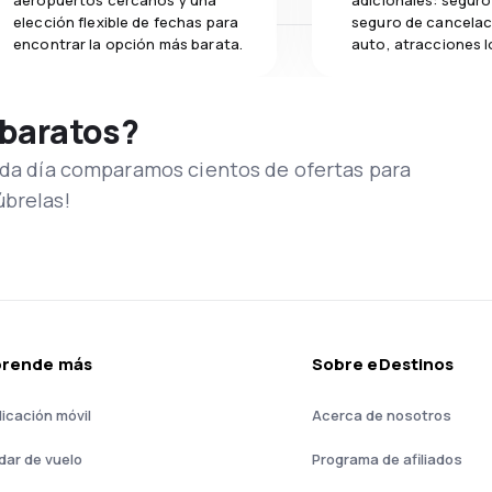
aeropuertos cercanos y una
adicionales: seguro 
elección flexible de fechas para
seguro de cancelac
encontrar la opción más barata.
auto, atracciones l
 baratos?
Cada día comparamos cientos de ofertas para
úbrelas!
prende más
Sobre eDestinos
licación móvil
Acerca de nosotros
dar de vuelo
Programa de afiliados