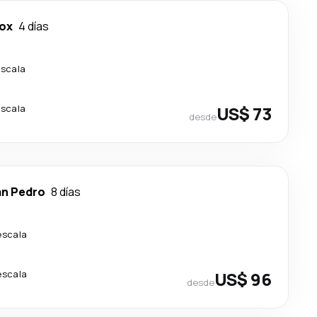
ox
4 días
escala
escala
US$ 73
desde
n Pedro
8 días
escala
escala
US$ 96
desde