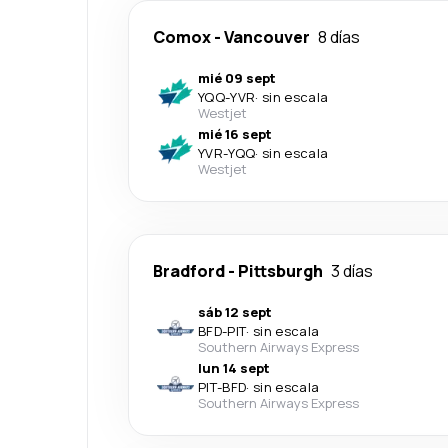
Comox
-
Vancouver
8 días
mié 09 sept
YQQ
-
YVR
·
sin escala
Westjet
mié 16 sept
YVR
-
YQQ
·
sin escala
Westjet
Bradford
-
Pittsburgh
3 días
sáb 12 sept
BFD
-
PIT
·
sin escala
Southern Airways Express
lun 14 sept
PIT
-
BFD
·
sin escala
Southern Airways Express