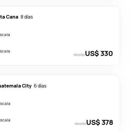
ta Cana
8 días
escala
escala
US$ 330
desde
atemala City
6 días
escala
escala
US$ 378
desde