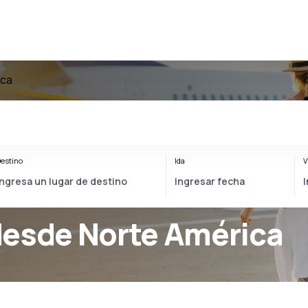
ica
estino
Ida
V
desde Norte América