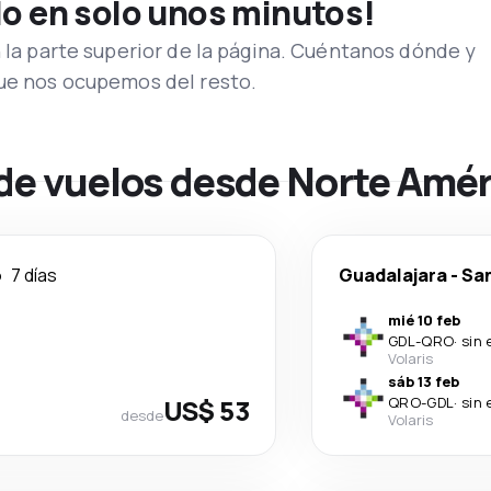
lo en solo unos minutos!
n la parte superior de la página. Cuéntanos dónde y
que nos ocupemos del resto.
 de vuelos desde Norte Amér
o
7 días
Guadalajara
-
San
mié 10 feb
GDL
-
QRO
·
sin 
Volaris
sáb 13 feb
US$ 53
QRO
-
GDL
·
sin 
desde
Volaris