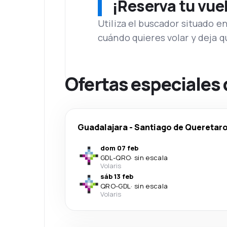
¡Reserva tu vue
Utiliza el buscador situado e
cuándo quieres volar y deja 
Ofertas especiales
Guadalajara
-
Santiago de Queretar
dom 07 feb
GDL
-
QRO
·
sin escala
Volaris
sáb 13 feb
QRO
-
GDL
·
sin escala
Volaris