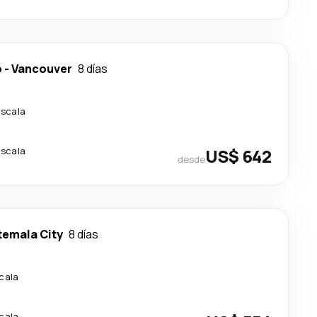
o
-
Vancouver
8 días
escala
escala
US$ 642
desde
emala City
8 días
scala
scala