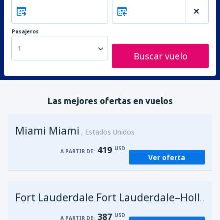
Pasajeros
1
Buscar vuelo
Las mejores ofertas en vuelos
Miami Miami
Estados Unidos
419
USD
A PARTIR DE:
Ver oferta
Fort Lauderdale Fort Lauderdale–Hollywood Intl Airport
387
USD
A PARTIR DE: