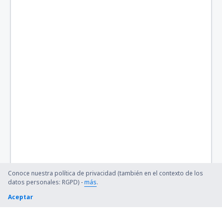
Austin-Bergstrom Intl. Airport (AUS)
Quincy Regional (UIN)
Baltimore Thurgood Marshall (BWI)
Bangor Intl Airport (BGR)
Barkley Regional (PAH)
Barnstable Municipal (HYA)
Barter Island Apt. (BTI)
Ryan (BTR)
Conoce nuestra política de privacidad (también en el contexto de los
Beaver (WBQ)
datos personales: RGPD) -
más
.
Aceptar
Beckley (BKW)
Bellingham Intl Airport (BLI)