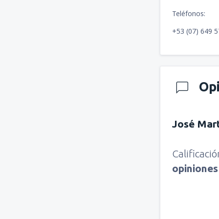
Teléfonos:
+53 (07) 649 5
Op
José Mar
Calificaci
opinione