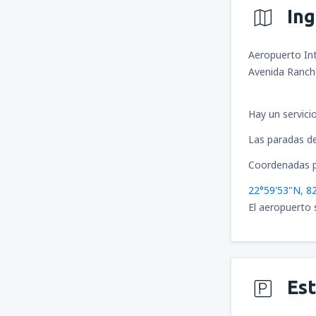
In
Aeropuerto Int
Avenida Ranch
Hay un servici
Las paradas de 
Coordenadas p
22°59'53"N, 8
El aeropuerto 
Es