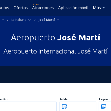
Nuevo
Autos
Ofertas
Atracciones
Aplicación móvil
Más
La Habana
José Martí
Aeropuerto
José Martí
Aeropuerto Internacional José Martí
estino
Salida
Regreso