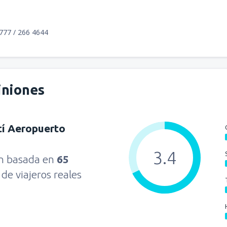
777 / 266 4644
iniones
tí Aeropuerto
3.4
ón basada en
65
s
de viajeros reales