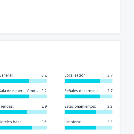
General:
3.2
Localización:
3.7
Sala de espera cómoda:
3.2
Señales de terminal:
3.7
Tiendas:
2.9
Estacionamientos:
3.3
Hoteles base:
3.5
Limpieza:
3.3