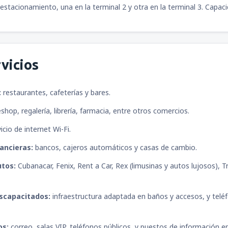
estacionamiento, una en la terminal 2 y otra en la terminal 3. Capac
vicios
:
restaurantes, cafeterías y bares.
shop, regalería, librería, farmacia, entre otros comercios.
icio de internet Wi-Fi.
ancieras:
bancos, cajeros automáticos y casas de cambio.
utos:
Cubanacar, Fenix, Rent a Car, Rex (limusinas y autos lujosos), T
iscapacitados:
infraestructura adaptada en baños y accesos, y telé
os:
correo, salas VIP, teléfonos públicos, y puestos de información e