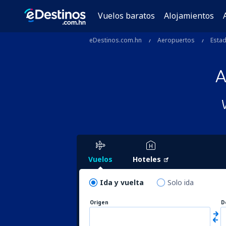
Vuelos baratos
Alojamientos
eDestinos.com.hn
Aeropuertos
Esta
A
Vuelos
Hoteles
Ida y vuelta
Solo ida
Origen
D