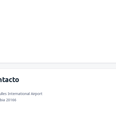
ntacto
les International Airport
mbia 20166