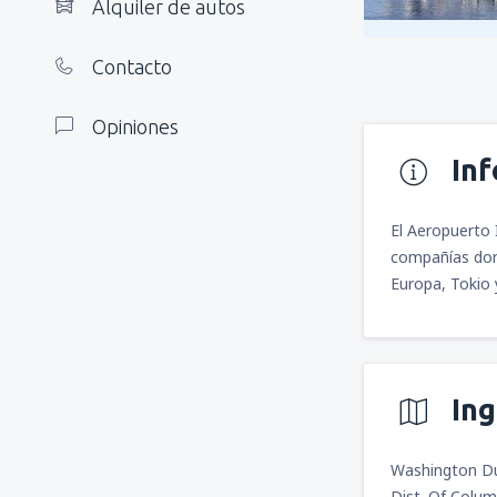
Alquiler de autos
Contacto
Opiniones
In
El Aeropuerto 
compañías domé
Europa, Tokio 
In
Washington Dul
Dist. Of Colu