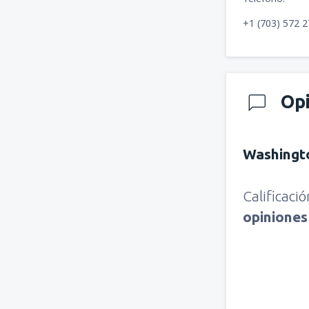
+1 (703) 572 
Op
Washingt
Calificaci
opinione