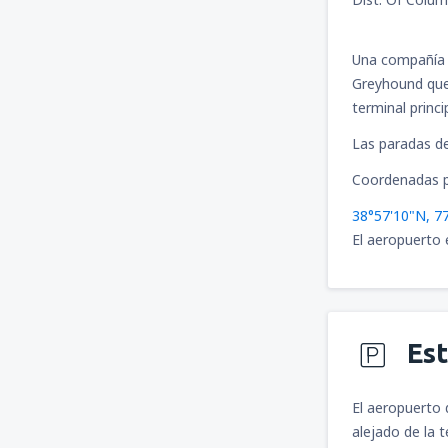
Una compañía 
Greyhound que 
terminal princi
Las paradas de 
Coordenadas p
38°57'10"N, 7
El aeropuerto 
Es
El aeropuerto
alejado de la t