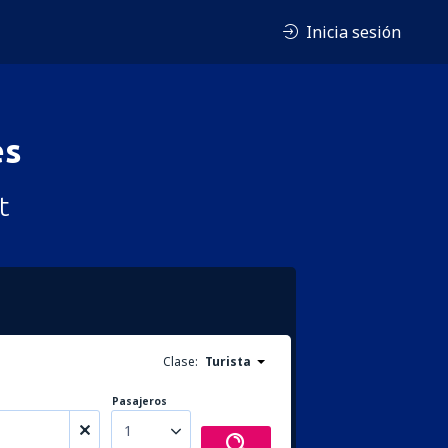
Inicia sesión
es
t
Clase:
Turista
Pasajeros
1