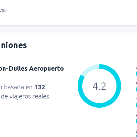
2700
iniones
on-Dulles Aeropuerto
4.2
ón basada en
132
s
de viajeros reales