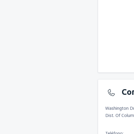
Co
Washington Dul
Dist. Of Colu
Teléfono: