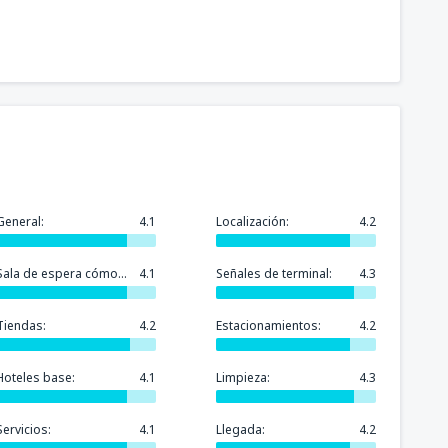
General:
4.1
Localización:
4.2
Sala de espera cómoda:
4.1
Señales de terminal:
4.3
Tiendas:
4.2
Estacionamientos:
4.2
Hoteles base:
4.1
Limpieza:
4.3
Servicios:
4.1
Llegada:
4.2