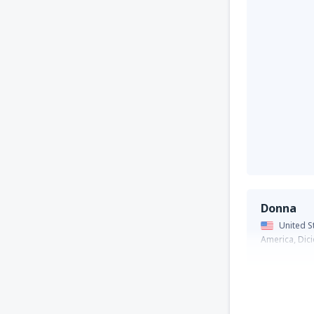
Donna
United S
America,
Dic