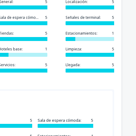
General:
5
Localización:
5
Sala de espera cómoda:
5
Señales de terminal:
5
Tiendas:
5
Estacionamientos:
1
Hoteles base:
1
Limpieza:
5
Servicios:
5
Llegada:
5
5
Sala de espera cómoda:
5