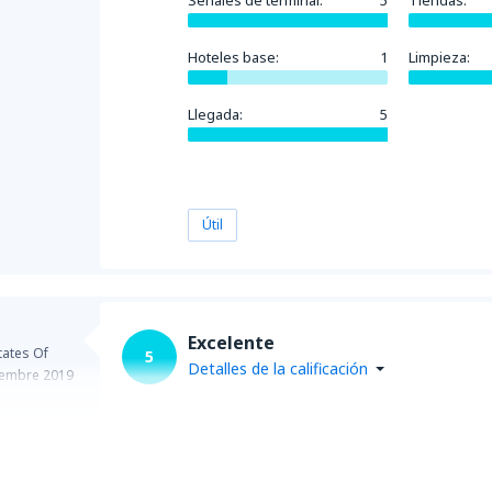
Señales de terminal:
5
Tiendas:
Hoteles base:
1
Limpieza:
Llegada:
5
Útil
Excelente
tates Of
5
Detalles de la calificación
iembre 2019
Útil