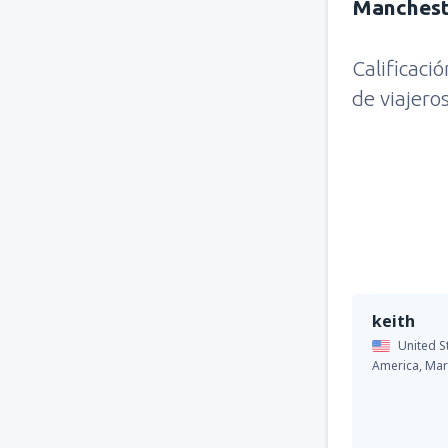
Manchest
Calificaci
de viajero
keith
United S
America,
Mar