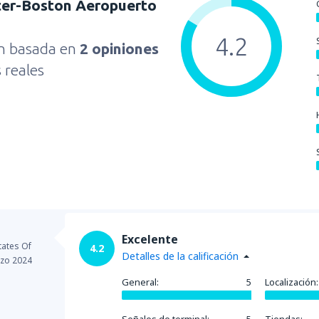
er-Boston Aeropuerto
4.2
ón basada en
2 opiniones
s reales
Excelente
tates Of
4.2
Detalles de la calificación
zo 2024
General:
5
Localización: