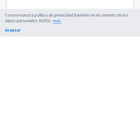
Ryan (BTR)
Conoce nuestra política de privacidad (también en el contexto de los
Beaver (WBQ)
datos personales: RGPD) -
más
.
Aceptar
Beckley (BKW)
Bellingham Intl Airport (BLI)
Bemidji Regional Airport (BJI)
Bert Mooney (BTM)
Bethel Airport (BET)
Bettles (BTT)
Birch Creek (KBC)
Birmingham-Shuttlesworth Intl Airport (BHM)
Bishop (FNT)