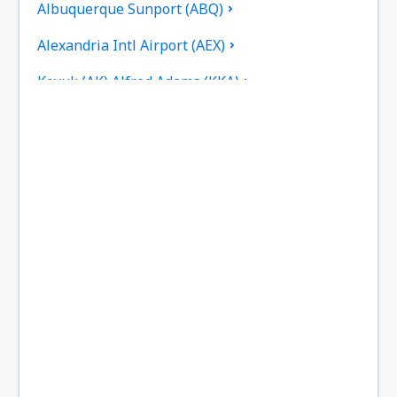
Albuquerque Sunport (ABQ)
Alexandria Intl Airport (AEX)
Koyuk (AK) Alfred Adams (KKA)
Allakaket Apt. (AET)
Pittsburgh
Fairbanks
Alliance Municipal Airport (AIA)
Alpena County Regional Airport (APN)
Martinsburg Altoona-Blair County (AOO)
Ambler Airport (ABL)
Anaktuvuk Pass Airport (AKP)