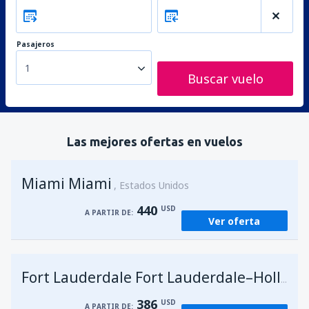
Pasajeros
1
Buscar vuelo
Las mejores ofertas en vuelos
Miami Miami
Estados Unidos
440
USD
A PARTIR DE:
Ver oferta
Fort Lauderdale Fort Lauderdale–Hollywood Intl Airport
386
USD
A PARTIR DE: