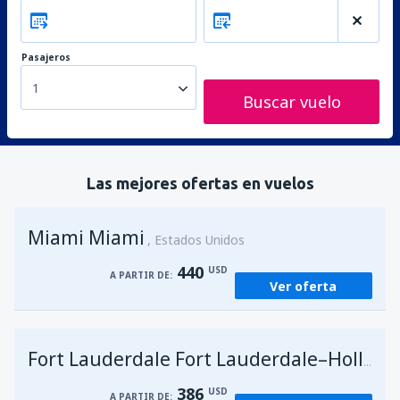
Pasajeros
1
Buscar vuelo
Las mejores ofertas en vuelos
Miami Miami
Estados Unidos
440
USD
A PARTIR DE:
Ver oferta
Fort Lauderdale Fort Lauderdale–Hollywood Intl Airport
386
USD
A PARTIR DE: