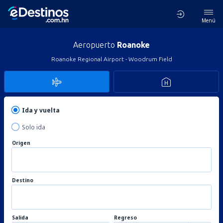
Menú
Aeropuerto
Roanoke
Roanoke Regional Airport - Woodrum Field
Ida y vuelta
Solo ida
Origen
Destino
Salida
Regreso