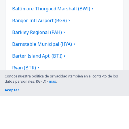
Baltimore Thurgood Marshall (BWI)
Bangor Intl Airport (BGR)
Barkley Regional (PAH)
Barnstable Municipal (HYA)
Barter Island Apt. (BTI)
Ryan (BTR)
Conoce nuestra política de privacidad (también en el contexto de los
Beaver (WBQ)
datos personales: RGPD) -
más
.
Aceptar
Beckley (BKW)
Bellingham Intl Airport (BLI)
Bemidji Regional Airport (BJI)
Bert Mooney (BTM)