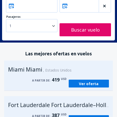
Pasajeros
1
Buscar vuelo
Las mejores ofertas en vuelos
Miami Miami
Estados Unidos
419
USD
A PARTIR DE:
Ver oferta
Fort Lauderdale Fort Lauderdale–Hollywood Intl Airport
387
USD
A PARTIR DE: