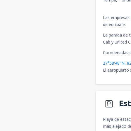
Las empresas H
de equipaje.
La parada de t
Cab y United C
Coordenadas p
27°58'48"N, 8
El aeropuerto 
Es
Playa de estac
más alejado de