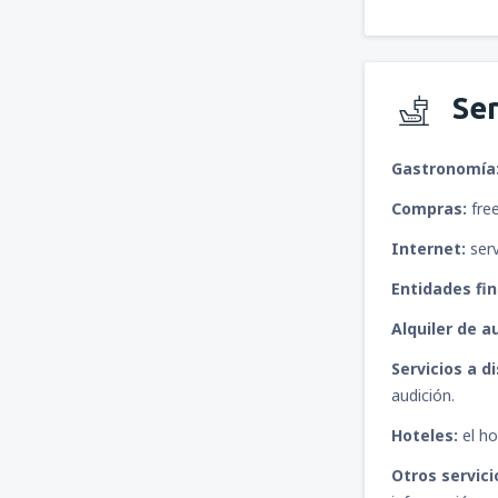
Ser
Gastronomía
Compras:
free
Internet:
serv
Entidades fi
Alquiler de a
Servicios a d
audición.
Hoteles:
el ho
Otros servici