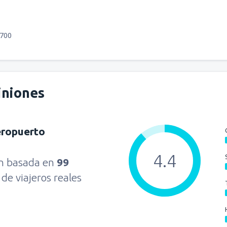
8700
iniones
ropuerto
4.4
ón basada en
99
s
de viajeros reales