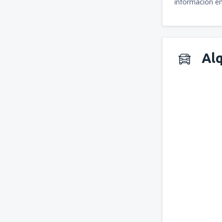
información en
Alq