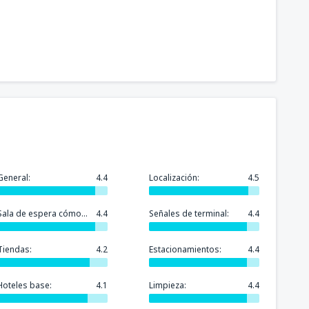
General:
4.4
Localización:
4.5
Sala de espera cómoda:
4.4
Señales de terminal:
4.4
Tiendas:
4.2
Estacionamientos:
4.4
Hoteles base:
4.1
Limpieza:
4.4