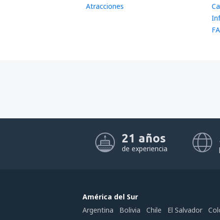
Atracciones
Ca
In
FA
21 años
de experiencia
América del Sur
Argentina
Bolivia
Chile
El Salvador
Col