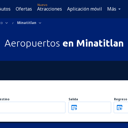
Nuevo
Autos
Ofertas
Atracciones
Aplicación móvil
Más
co
Minatitlan
Aeropuertos
en Minatitlan
estino
Salida
Regreso