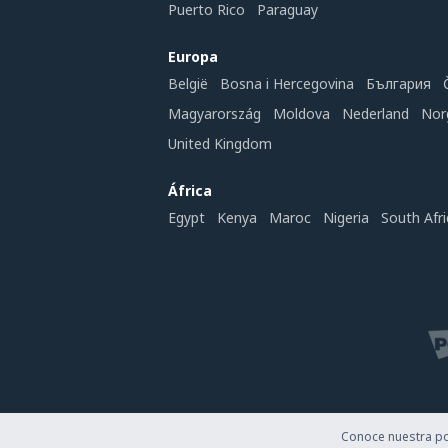
Puerto Rico
Paraguay
Europa
België
Bosna i Hercegovina
България
Magyarország
Moldova
Nederland
Nor
United Kingdom
África
Egypt
Kenya
Maroc
Nigeria
South Afri
Conoce nuestra pol