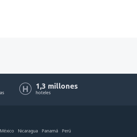
1,3 millones
eas
hoteles
México
Nicaragua
Panamá
Perú