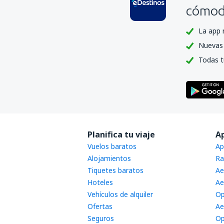
cómoda
La app 
Nuevas 
Todas t
Planifica tu viaje
A
Vuelos baratos
Ap
Alojamientos
Ra
Tiquetes baratos
Ae
Hoteles
Ae
Vehículos de alquiler
Op
Ofertas
Ae
Seguros
Op