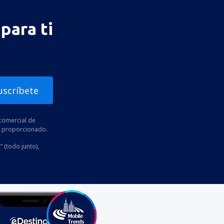
para ti
uscríbete
comercial de
he proporcionado.
” (todo junto),