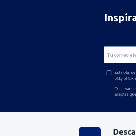
Inspir
Más viajes
eSky.pl S.A.
Tras marcar 
aceptas que
Desca