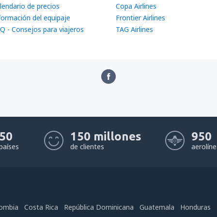
lendario de precios
Copa Airlines
formación del equipaje
Frontier Airlines
Q - Consejos para viajeros
TAG Airlines
50
150 millones
950
países
de clientes
aerolín
ombia
Costa Rica
República Dominicana
Guatemala
Honduras