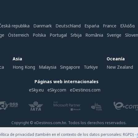
Česká republika
Danmark
Deutschland
Espańa
France
Ελλάδα
ge
Österreich
Polska
Portugal
Srbija
România
Sverige
Slove
Asia
Oceanía
ca
Hong Kong
Malaysia
Singapore
Türkiye
New Zealand
Páginas web internacionales
eSky.eu
eSky.com
eDestinos.com
Copyright © eDestinos.com.hn. Todos los derechos reservados.
ítica de privacidad (también en el contexto de los datos personales: RGPD) -