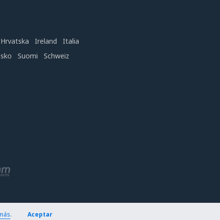
Hrvatska
Ireland
Italia
nsko
Suomi
Schweiz
más
.
Aceptar