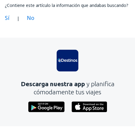
¿Contiene este artículo la información que andabas buscando?
Sí
No
|
En mi opinión, este artículo:
Es confuso
Contiene información incorrecta
No profundiza en el tema
Es demasiado largo
Descarga nuestra app
y planifica
Enviar
cómodamente tus viajes