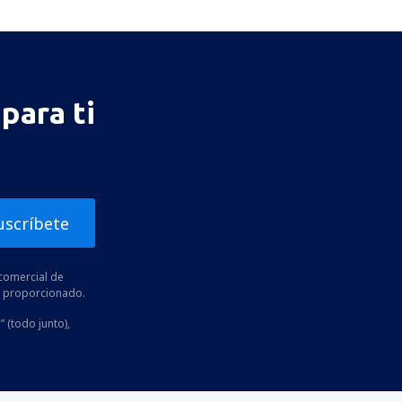
para ti
uscríbete
comercial de
he proporcionado.
” (todo junto),