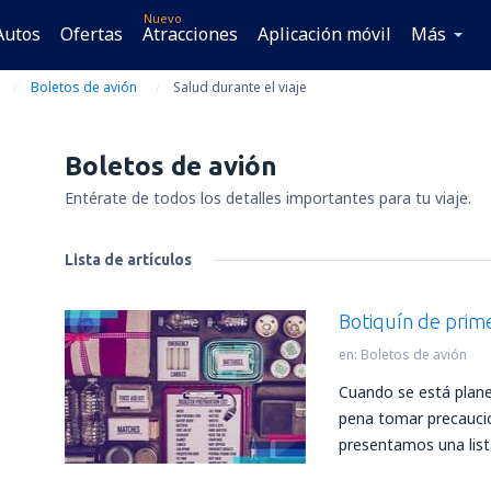
Nuevo
Autos
Ofertas
Atracciones
Aplicación móvil
Más
Boletos de avión
Salud durante el viaje
Boletos de avión
Entérate de todos los detalles importantes para tu viaje.
Lista de artículos
Botiquín de primer
en:
Boletos de avión
Cuando se está planea
pena tomar precaucio
presentamos una lis