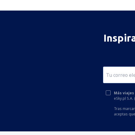
Inspir
Más viajes
eSky.pl S.A.
Tras marcar 
aceptas que