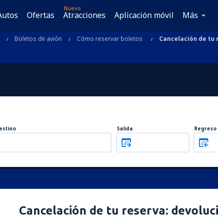
Nuevo
Autos
Ofertas
Atracciones
Aplicación móvil
Más
Boletos de avión
Cómo reservar boletos
Cancelación de tu 
estino
Salida
Regreso
Cancelación de tu reserva: devoluci