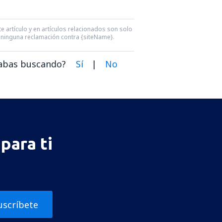
e artículo y en artículos relacionados son solo
ra ninguna reclamación contra {siteName}.
dabas buscando?
Sí
|
No
para ti
uscríbete