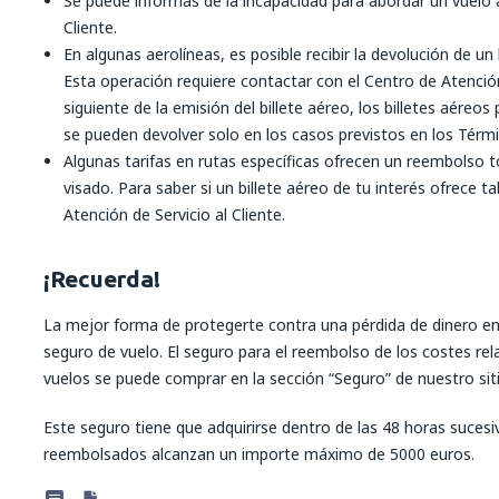
Se puede informas de la incapacidad para abordar un vuelo a
Cliente.
En algunas aerolíneas, es posible recibir la devolución de un 
Esta operación requiere contactar con el Centro de Atención d
siguiente de la emisión del billete aéreo, los billetes aér
se pueden devolver solo en los casos previstos en los Términ
Algunas tarifas en rutas específicas ofrecen un reembolso t
visado. Para saber si un billete aéreo de tu interés ofrece 
Atención de Servicio al Cliente.
¡Recuerda!
La mejor forma de protegerte contra una pérdida de dinero e
seguro de vuelo. El seguro para el reembolso de los costes re
vuelos se puede comprar en la sección “Seguro” de nuestro sit
Este seguro tiene que adquirirse dentro de las 48 horas sucesi
reembolsados alcanzan un importe máximo de 5000 euros.