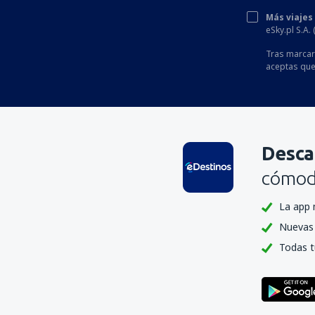
Más viajes
eSky.pl S.A.
Tras marcar 
aceptas que
Desca
cómoda
La app 
Nuevas 
Todas t