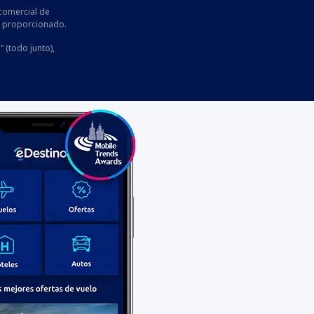
comercial de
he proporcionado.
” (todo junto),