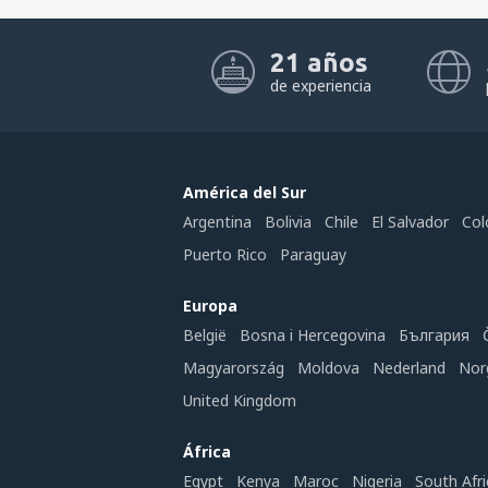
21 años
de experiencia
América del Sur
Argentina
Bolivia
Chile
El Salvador
Col
Puerto Rico
Paraguay
Europa
België
Bosna i Hercegovina
България
Magyarország
Moldova
Nederland
Nor
United Kingdom
África
Egypt
Kenya
Maroc
Nigeria
South Afri