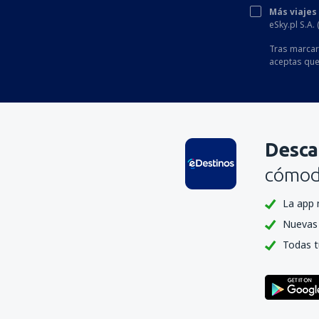
Más viajes
eSky.pl S.A.
Tras marcar 
aceptas que
Desca
cómoda
La app 
Nuevas 
Todas t