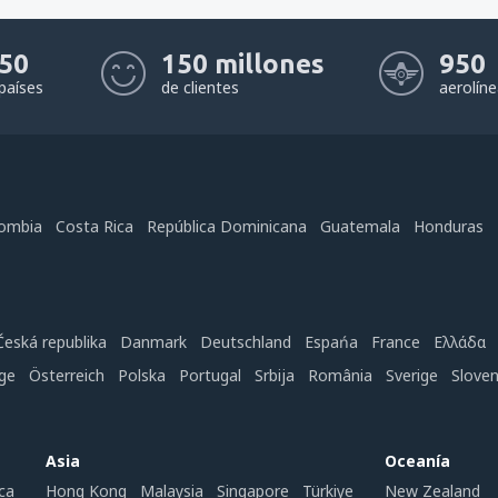
50
150 millones
950
países
de clientes
aerolín
ombia
Costa Rica
República Dominicana
Guatemala
Honduras
Česká republika
Danmark
Deutschland
Espańa
France
Ελλάδα
ge
Österreich
Polska
Portugal
Srbija
România
Sverige
Slove
Asia
Oceanía
ca
Hong Kong
Malaysia
Singapore
Türkiye
New Zealand