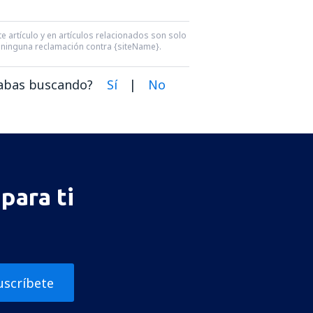
e artículo y en artículos relacionados son solo
ra ninguna reclamación contra {siteName}.
dabas buscando?
Sí
|
No
para ti
uscríbete