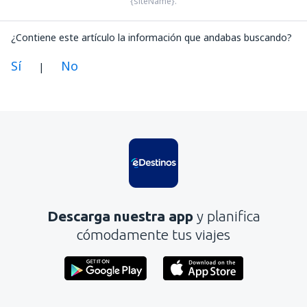
{siteName}.
¿Contiene este artículo la información que andabas buscando?
Sí
No
|
En mi opinión, este artículo:
Es confuso
Contiene información incorrecta
No profundiza en el tema
Es demasiado largo
Descarga nuestra app
y planifica
Enviar
cómodamente tus viajes