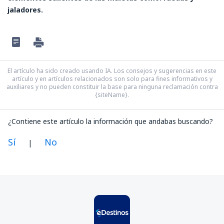
jaladores.
El artículo ha sido creado usando IA. Los consejos y sugerencias en este
artículo y en artículos relacionados son solo para fines informativos y
auxiliares y no pueden constituir la base para ninguna reclamación contra
{siteName}.
¿Contiene este artículo la información que andabas buscando?
Sí
No
|
En mi opinión, este artículo:
Es confuso
Contiene información incorrecta
No profundiza en el tema