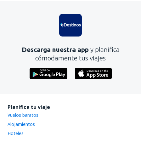
Es confuso
Contiene información incorrecta
No profundiza en el tema
Es demasiado largo
Descarga nuestra app
y planifica
Enviar
cómodamente tus viajes
Planifica tu viaje
Vuelos baratos
Alojamientos
Hoteles