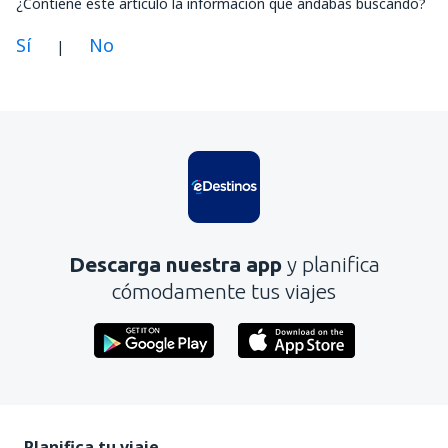
¿Contiene este artículo la información que andabas buscando?
Sí
No
|
En mi opinión, este artículo:
Es confuso
Contiene información incorrecta
No profundiza en el tema
Es demasiado largo
Descarga nuestra app
y planifica
Enviar
cómodamente tus viajes
Planifica tu viaje