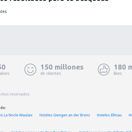
ntes
50
150 millones
180 m
aíses
de clientes
likes
echos reservados.
ado:
es La Nocle-Maulaix
Hoteles Giengen an der Brenz
Hoteles Ellmau
H