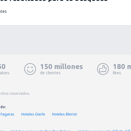
ntes
50
150 millones
180 m
aíses
de clientes
likes
echos reservados.
ado:
 Fagaras
Hoteles Gierle
Hoteles Bleriot