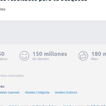
ntes
50
150 millones
180 m
aíses
de clientes
likes
echos reservados.
ado:
teles Llanrwst
Hoteles Cotignola
Hoteles Dolores