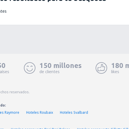
ntes
50
150 millones
180 m
aíses
de clientes
likes
echos reservados.
ado:
les Raymore
Hoteles Roubaix
Hoteles Svalbard