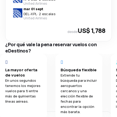
United Airlines
mar 01 sept
DEL
-
XPL
·
2 escalas
United Airlines
US$ 1,788
desde
¿Por qué vale la pena reservar vuelos con
eDestinos?
La mayor oferta
Búsqueda flexible
de vuelos
Extiende tu
En unos segundos
búsqueda para incluir
tenemos los mejores
aeropuertos
vuelos para ti entre
cercanos y una
más de quinientas
elección flexible de
líneas aéreas.
fechas para
encontrar la opción
más barata.