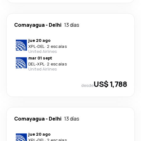
Comayagua
-
Delhi
13 días
jue 20 ago
XPL
-
DEL
·
2 escalas
United Airlines
mar 01 sept
DEL
-
XPL
·
2 escalas
United Airlines
US$ 1,788
desde
Comayagua
-
Delhi
13 días
jue 20 ago
XPL
-
DEL
·
2 escalas