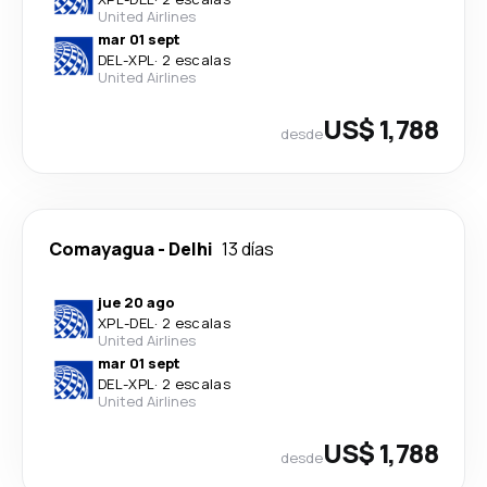
United Airlines
mar 01 sept
DEL
-
XPL
·
2 escalas
United Airlines
US$ 1,788
desde
Comayagua
-
Delhi
13 días
jue 20 ago
XPL
-
DEL
·
2 escalas
United Airlines
mar 01 sept
DEL
-
XPL
·
2 escalas
United Airlines
US$ 1,788
desde