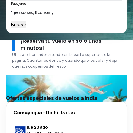
Pasajeros
Buscar
¡Reserva tu vuelo en solo unos
minutos!
Utiliza el buscador situado en la parte superior de la
página. Cuéntanos dónde y cuándo quieres volar y deja
que nos ocupemos del resto.
Ofertas especiales de vuelos a India
Comayagua
-
Delhi
13 días
jue 20 ago
XPL
-
DEL
·
2 escalas