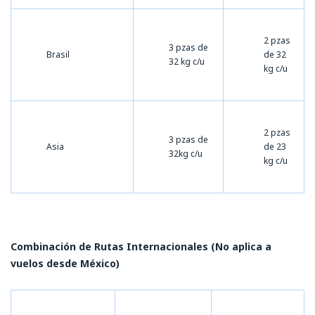
2 pzas
3 pzas de
Brasil
de 32
32 kg c/u
kg c/u
2 pzas
3 pzas de
Asia
de 23
32kg c/u
kg c/u
Combinación de Rutas Internacionales (No aplica a
vuelos desde México)