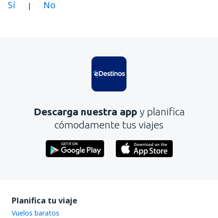
Sí
No
|
En mi opinión, este artículo:
Es confuso
Contiene información incorrecta
No profundiza en el tema
Es demasiado largo
Descarga nuestra app
y planifica
Enviar
cómodamente tus viajes
Planifica tu viaje
Vuelos baratos